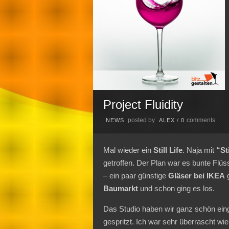
Project Fluidity
posted by
comments
NEWS
ALEX
/
0
Mal wieder ein
Still Life
. Naja mit
“Sti
getroffen. Der Plan war es bunte Flüs
– ein paar günstige
Gläser bei IKEA
g
Baumarkt
und schon ging es los.
Das Studio haben wir ganz schön eing
gespritzt. Ich war sehr überrascht wie