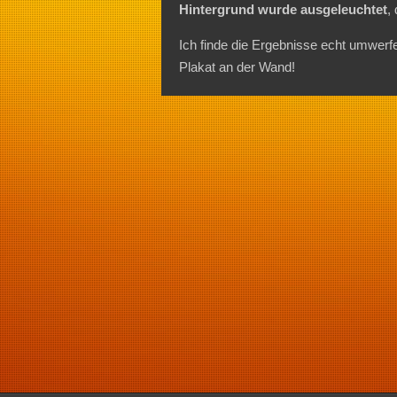
Hintergrund wurde ausgeleuchtet
,
Ich finde die Ergebnisse echt umwerfe
Plakat an der Wand!